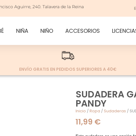
ncisco Aguirre, 240. Talavera de la Reina
BÉ
NIÑA
NIÑO
ACCESORIOS
LICENCIA
ENVÍO GRATIS EN PEDIDOS SUPERIORES A 40€
SUDADERA G
PANDY
Inicio
/
Ropa
/
Sudaderas
/ SU
11,99
€
Esta sudadera es una opción fan