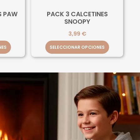
S PAW
PACK 3 CALCETINES
SNOOPY
3,99
€
NES
SELECCIONAR OPCIONES