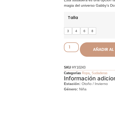
magia del universo Gabby’s Do
Talla
3
4
6
8
AÑADIR AL
SKU
HY10243
Categorías
Ropa
,
Sudaderas
Información adicio
Estación:
Otoño / Invierno
Género:
Niña