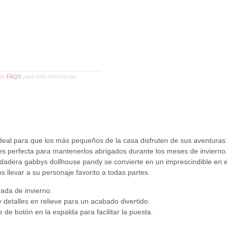
ras
FAQS
para más información
a que los más pequeños de la casa disfruten de sus aventuras diar
 es perfecta para mantenerlos abrigados durante los meses de inviern
udadera gabbys dollhouse pandy se convierte en un imprescindible en e
s llevar a su personaje favorito a todas partes.
rada de invierno.
detalles en relieve para un acabado divertido.
 de botón en la espalda para facilitar la puesta.