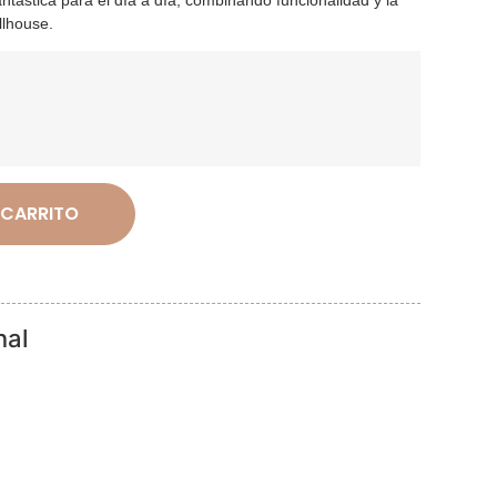
llhouse.
 CARRITO
nal