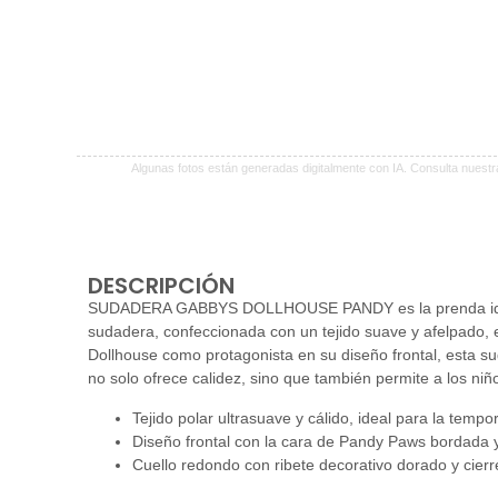
Algunas fotos están generadas digitalmente con IA. Consulta nuest
DESCRIPCIÓN
SUDADERA GABBYS DOLLHOUSE PANDY es la prenda ideal par
sudadera, confeccionada con un tejido suave y afelpado,
Dollhouse como protagonista en su diseño frontal, esta s
no solo ofrece calidez, sino que también permite a los niño
Tejido polar ultrasuave y cálido, ideal para la tempo
Diseño frontal con la cara de Pandy Paws bordada y 
Cuello redondo con ribete decorativo dorado y cierre