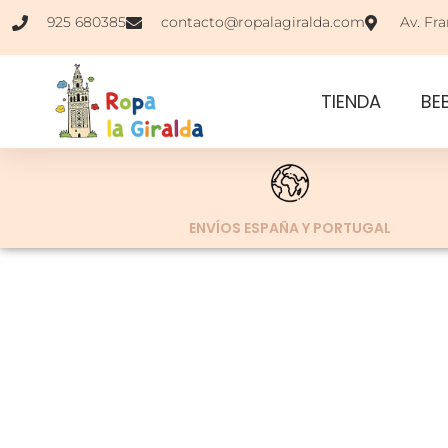
925 680385
contacto@ropalagiralda.com
Av. Fra
TIENDA
BE
ENVÍOS ESPAÑA Y PORTUGAL