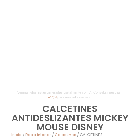
Algunas fotos están generadas digitalmente con IA. Consulta nuestras
FAQS
para más información
CALCETINES
ANTIDESLIZANTES MICKEY
MOUSE DISNEY
Inicio
/
Ropa interior
/
Calcetines
/ CALCETINES