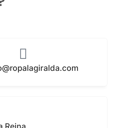
?
o@ropalagiralda.com
a Reina