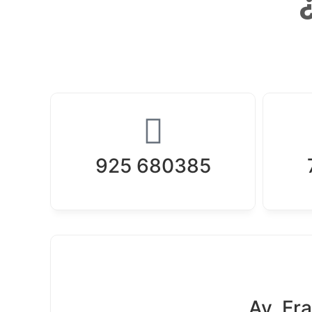
925 680385
Av. Fr