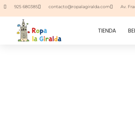
925 680385
contacto@ropalagiralda.com
Av. Fra
TIENDA
BE