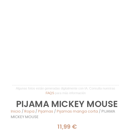
Algunas fotos están generadas digitalmente con IA. Consulta nuestras
FAQS
para más información
PIJAMA MICKEY MOUSE
Inicio
/
Ropa
/
Pijamas
/
Pijamas manga corta
/ PIJAMA
MICKEY MOUSE
11,99
€