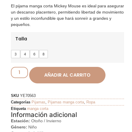
El pijama manga corta Mickey Mouse es ideal para asegurar
un descanso placentero, permitiendo libertad de movimiento
y un estilo inconfundible que hará sonreír a grandes y
pequeños.
Talla
3
4
6
8
AÑADIR AL CARRITO
SKU
YE70563
Categorías
Pijamas
,
Pijamas manga corta
,
Ropa
Etiqueta
manga corta
Información adicional
Estación:
Otoño / Invierno
Género:
Niño