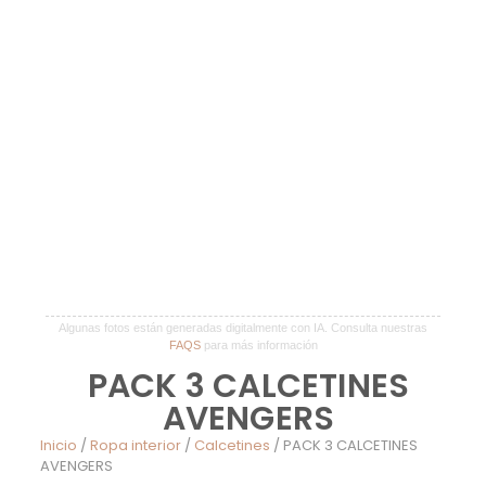
Algunas fotos están generadas digitalmente con IA. Consulta nuestras
FAQS
para más información
PACK 3 CALCETINES
AVENGERS
Inicio
/
Ropa interior
/
Calcetines
/ PACK 3 CALCETINES
AVENGERS