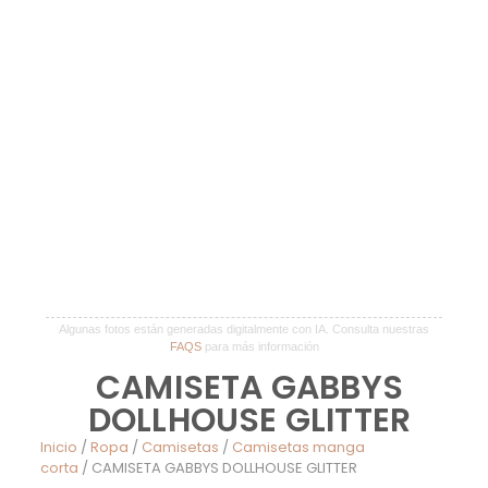
Algunas fotos están generadas digitalmente con IA. Consulta nuestras
FAQS
para más información
CAMISETA GABBYS
DOLLHOUSE GLITTER
Inicio
/
Ropa
/
Camisetas
/
Camisetas manga
corta
/ CAMISETA GABBYS DOLLHOUSE GLITTER