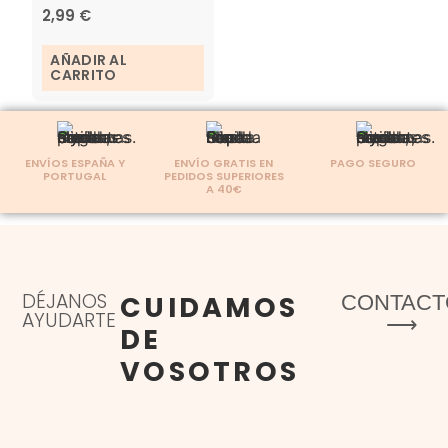
2,99
€
AÑADIR AL
CARRITO
ENVÍOS ESPAÑA Y
ENVÍO GRATIS EN
PAGO SEGURO
PORTUGAL
PEDIDOS SUPERIORES
A 40€
DÉJANOS
CUIDAMOS
CONTACT
AYUDARTE
⟶
DE
VOSOTROS