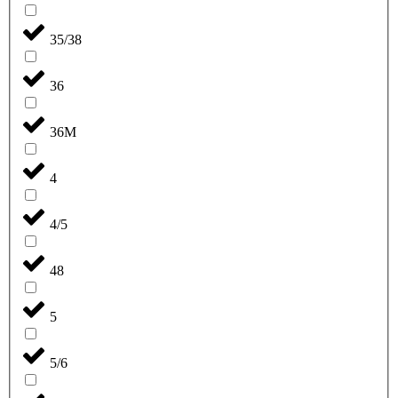
35/38
36
36M
4
4/5
48
5
5/6