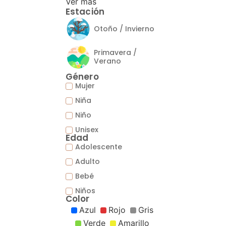
Ver más
Estación
Otoño / Invierno
Primavera /
Verano
Género
Mujer
Niña
Niño
Unisex
Edad
Adolescente
Adulto
Bebé
Niños
Color
Azul
Rojo
Gris
Verde
Amarillo