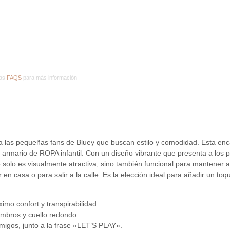
ras
FAQS
para más información
s pequeñas fans de Bluey que buscan estilo y comodidad. Esta enca
 armario de ROPA infantil. Con un diseño vibrante que presenta a los 
solo es visualmente atractiva, sino también funcional para mantener a 
 en casa o para salir a la calle. Es la elección ideal para añadir un to
mo confort y transpirabilidad.
ombros y cuello redondo.
migos, junto a la frase «LET’S PLAY».