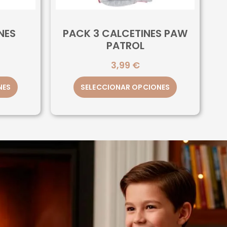
NES
PACK 3 CALCETINES PAW
PATROL
3,99
€
NES
SELECCIONAR OPCIONES