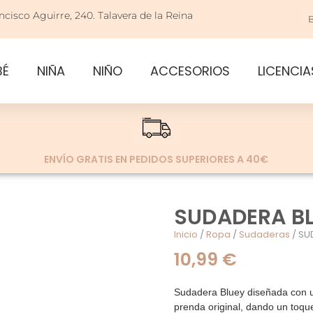
ncisco Aguirre, 240. Talavera de la Reina
BÉ
NIÑA
NIÑO
ACCESORIOS
LICENCIA
ENVÍO GRATIS EN PEDIDOS SUPERIORES A 40€
SUDADERA B
Inicio
/
Ropa
/
Sudaderas
/ SU
10,99
€
Sudadera Bluey diseñada con un
prenda original, dando un toqu