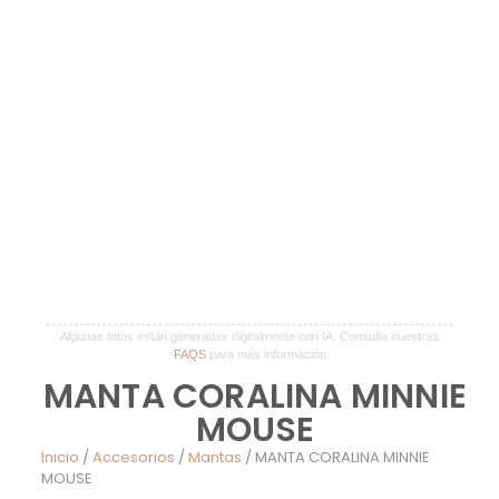
Algunas fotos están generadas digitalmente con IA. Consulta nuestras
FAQS
para más información
MANTA CORALINA MINNIE
MOUSE
Inicio
/
Accesorios
/
Mantas
/ MANTA CORALINA MINNIE
MOUSE