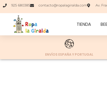
925 680385
contacto@ropalagiralda.com
Av. Fra
TIENDA
BE
ENVÍOS ESPAÑA Y PORTUGAL