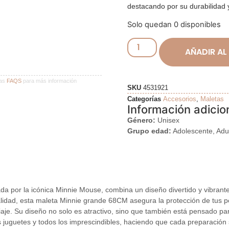
destacando por su durabilidad y
Solo quedan 0 disponibles
AÑADIR AL
ras
FAQS
para más información
SKU
4531921
Categorías
Accesorios
,
Maletas
Información adicio
Género:
Unisex
Grupo edad:
Adolescente, Adul
r la icónica Minnie Mouse, combina un diseño divertido y vibrante c
alidad, esta maleta Minnie grande 68CM asegura la protección de tus p
iaje. Su diseño no solo es atractivo, sino que también está pensado par
os juguetes y todos los imprescindibles, haciendo que cada preparación