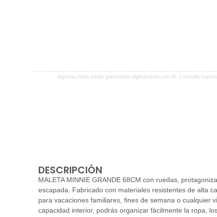
Algunas fotos están generadas digitalmente con IA. Consulta nuest
DESCRIPCIÓN
MALETA MINNIE GRANDE 68CM con ruedas, protagonizada po
escapada. Fabricado con materiales resistentes de alta c
para vacaciones familiares, fines de semana o cualquier v
capacidad interior, podrás organizar fácilmente la ropa, l