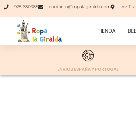
925 680385
contacto@ropalagiralda.com
Av. Fra
TIENDA
BE
ENVÍOS ESPAÑA Y PORTUGAL