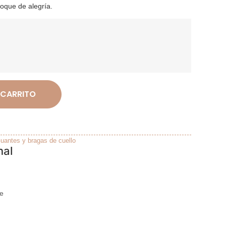
toque de alegría.
 CARRITO
uantes y bragas de cuello
nal
e