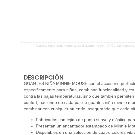
Algunas fotos están generadas digitalmente con IA. Consulta nuest
DESCRIPCIÓN
GUANTES NIÑA MINNIE MOUSE son el accesorio perfecto p
específicamente para niñas, combinan funcionalidad y esti
contra las bajas temperaturas, sino que también permiten
confort, haciendo de cada par de guantes niña minnie mou
combinar con cualquier atuendo, asegurando que cada niña 
Fabricados con tejido de punto suave y elástico par
Presentan un encantador estampado de Minnie Mou
Disponibles en una selección de cuatro colores vibra