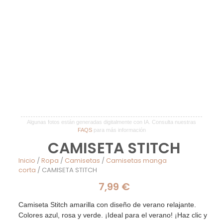
Algunas fotos están generadas digitalmente con IA. Consulta nuestras
FAQS
para más información
CAMISETA STITCH
Inicio
/
Ropa
/
Camisetas
/
Camisetas manga
corta
/ CAMISETA STITCH
7,99
€
Camiseta Stitch amarilla con diseño de verano relajante.
Colores azul, rosa y verde. ¡Ideal para el verano! ¡Haz clic y