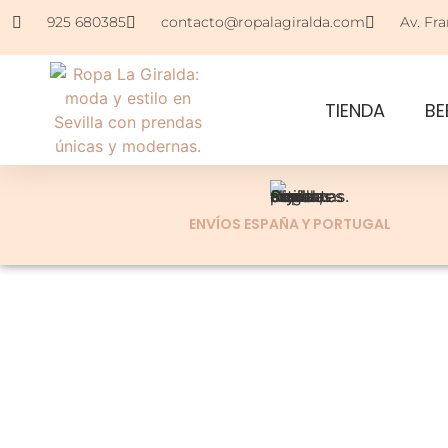
925 680385
contacto@ropalagiralda.com
Av. Fra
TIENDA
BE
ENVÍOS ESPAÑA Y PORTUGAL