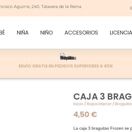
ncisco Aguirre, 240. Talavera de la Reina
BÉ
NIÑA
NIÑO
ACCESORIOS
LICENCI
ENVÍO GRATIS EN PEDIDOS SUPERIORES A 40€
CAJA 3 BRAG
Inicio
/
Ropa interior
/
Braguita
4,50
€
La caja 3 braguitas Frozen se 