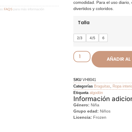
comodidad. Para el uso diario, 
divertidos y coloridos.
ras
FAQS
para más información
Talla
2/3
4/5
6
AÑADIR AL
SKU
VH8041
Categorías
Braguitas
,
Ropa interi
Etiqueta
algodón
Información adicio
Género:
Niña
Grupo edad:
Niños
Licencia:
Frozen