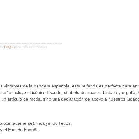
ras
FAQS
para más información
brantes de la bandera española, esta bufanda es perfecta para anim
iseño incluye el icónico Escudo, símbolo de nuestra historia y orgul
s un artículo de moda, sino una declaración de apoyo a nuestros jugador
proximadamente), incluyendo flecos.
y el Escudo España.