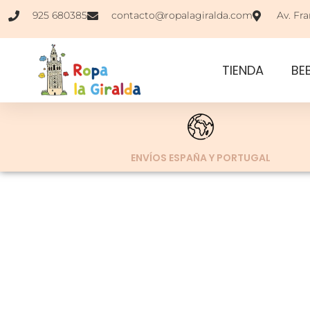
925 680385
contacto@ropalagiralda.com
Av. Fra
TIENDA
BE
ENVÍOS ESPAÑA Y PORTUGAL