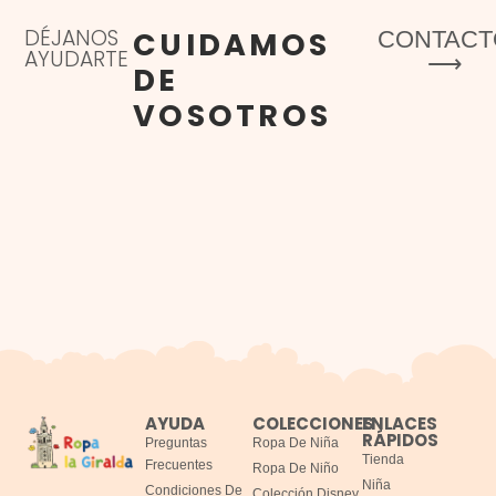
DÉJANOS
CUIDAMOS
CONTACT
AYUDARTE
⟶
DE
VOSOTROS
AYUDA
COLECCIONES
ENLACES
RÁPIDOS
Preguntas
Ropa De Niña
Tienda
Frecuentes
Ropa De Niño
Niña
Condiciones De
Colección Disney