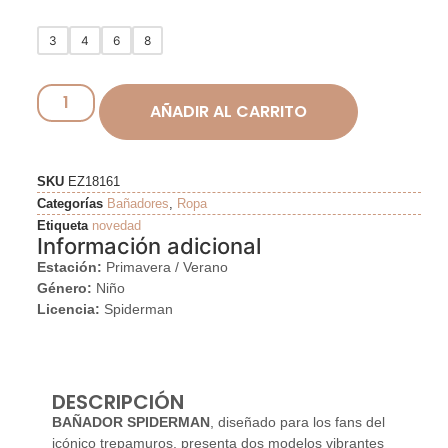
3
4
6
8
AÑADIR AL CARRITO
SKU
EZ18161
Categorías
Bañadores
,
Ropa
Etiqueta
novedad
Información adicional
Estación:
Primavera / Verano
Género:
Niño
Licencia:
Spiderman
DESCRIPCIÓN
BAÑADOR SPIDERMAN
, diseñado para los fans del
icónico trepamuros, presenta dos modelos vibrantes