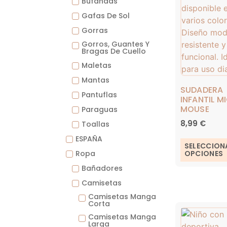
Bufandas
Gafas De Sol
Gorras
Gorros, Guantes Y
Bragas De Cuello
Maletas
Mantas
SUDADERA
Pantuflas
INFANTIL M
MOUSE
Paraguas
8,99
€
Toallas
ESPAÑA
SELECCION
Ropa
OPCIONES
Bañadores
Camisetas
Camisetas Manga
Corta
Camisetas Manga
Larga