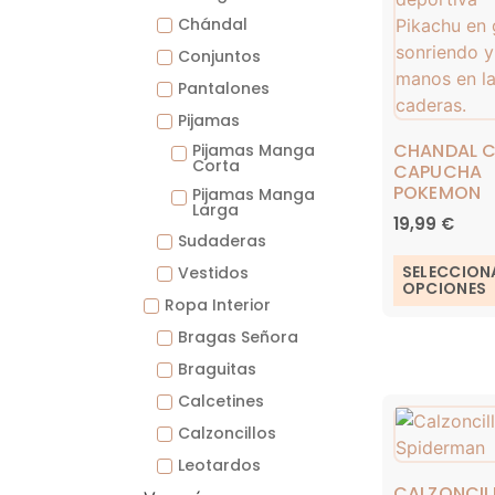
Chándal
Conjuntos
Pantalones
Pijamas
CHANDAL 
Pijamas Manga
Corta
CAPUCHA
POKEMON
Pijamas Manga
Larga
19,99
€
Sudaderas
SELECCION
Vestidos
OPCIONES
Ropa Interior
Bragas Señora
Braguitas
Calcetines
Calzoncillos
Leotardos
CALZONCIL