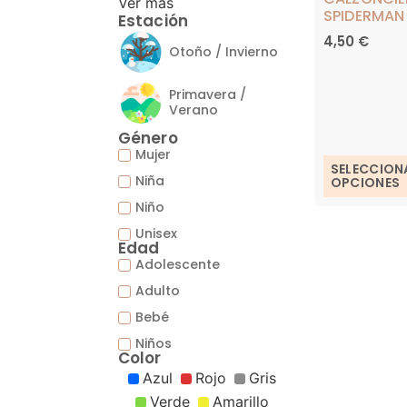
Ver más
SPIDERMAN
Estación
4,50
€
Otoño / Invierno
Primavera /
Verano
Género
Mujer
SELECCION
Niña
OPCIONES
Niño
Unisex
Edad
Adolescente
Adulto
Bebé
Niños
Color
Azul
Rojo
Gris
Verde
Amarillo